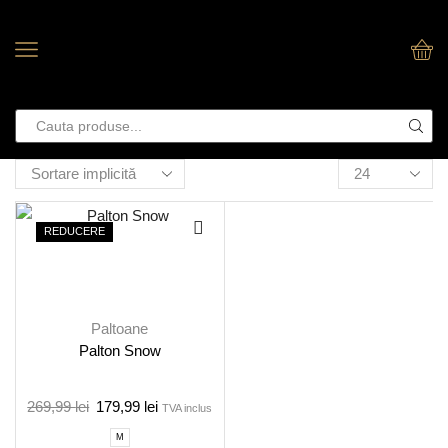
REDUCERE
Paltoane
Palton Snow
269,99
lei
179,99
lei
TVA inclus
M