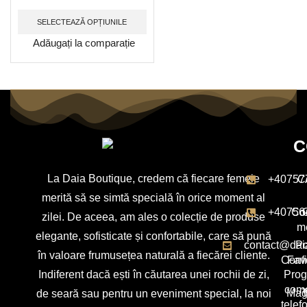
SELECTEAZĂ OPȚIUNILE
Adăugați la comparație
C
La Daia Boutique, credem că fiecare femeie
+40757
C
merită să se simtă specială în orice moment al
+40756
Con
zilei. De aceea, am ales o colecție de produse
m
elegante, sofisticate și confortabile, care să pună
contact@dai
Po
în valoare frumusețea naturală a fiecărei cliente.
Confi
Favo
Indiferent dacă ești în căutarea unei rochii de zi,
Pro
com
Mag
T
de seară sau pentru un eveniment special, la noi
telef