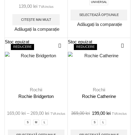
UNIVERSAL
139,00
lei
TVA inclus
SELECTEAZĂ OPȚIUNILE
CITEȘTE MAI MULT
Adăugați la comparație
Adăugați la comparație
Stoc epuizat
Stoc epuizat
REDUCERE
REDUCERE
Rochii
Rochii
Rochie Bridgerton
Rochie Catherine
169,00
lei
–
269,00
lei
369,00
lei
199,00
lei
TVA inclus
TVA inclus
S
M
L
S
L