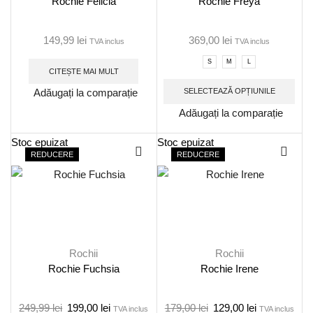
Rochie Felicia
Rochie Freya
149,99
lei
369,00
lei
TVA inclus
TVA inclus
S
M
L
CITEȘTE MAI MULT
SELECTEAZĂ OPȚIUNILE
Adăugați la comparație
Adăugați la comparație
Stoc epuizat
Stoc epuizat
REDUCERE
REDUCERE
Rochii
Rochii
Rochie Fuchsia
Rochie Irene
249,99
lei
199,00
lei
179,00
lei
129,00
lei
TVA inclus
TVA inclus