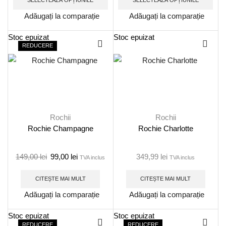
SELECTEAZĂ OPȚIUNILE
SELECTEAZĂ OPȚIUNILE
Adăugați la comparație
Adăugați la comparație
Stoc epuizat
Stoc epuizat
REDUCERE
Rochii
Rochii
Rochie Champagne
Rochie Charlotte
149,00
lei
99,00
lei
349,99
lei
TVA inclus
TVA inclus
CITEȘTE MAI MULT
CITEȘTE MAI MULT
Adăugați la comparație
Adăugați la comparație
Stoc epuizat
Stoc epuizat
REDUCERE
REDUCERE