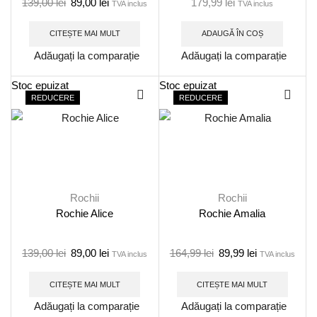
139,00
lei
89,00
lei
179,99
lei
TVA inclus
TVA inclus
CITEȘTE MAI MULT
ADAUGĂ ÎN COȘ
Adăugați la comparație
Adăugați la comparație
Stoc epuizat
Stoc epuizat
REDUCERE
REDUCERE
Rochii
Rochii
Rochie Alice
Rochie Amalia
139,00
lei
89,00
lei
164,99
lei
89,99
lei
TVA inclus
TVA inclus
CITEȘTE MAI MULT
CITEȘTE MAI MULT
Adăugați la comparație
Adăugați la comparație