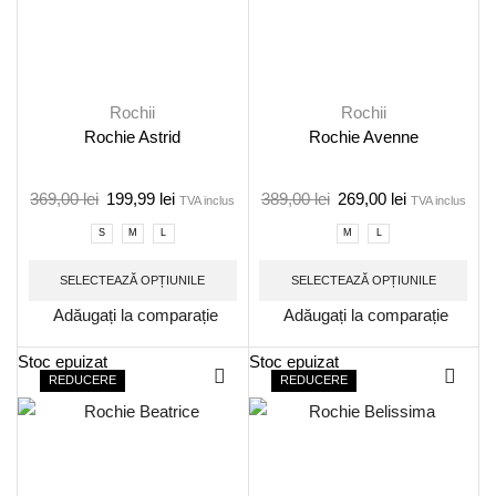
Rochii
Rochii
Rochie Astrid
Rochie Avenne
369,00
lei
199,99
lei
389,00
lei
269,00
lei
TVA inclus
TVA inclus
S
M
L
M
L
SELECTEAZĂ OPȚIUNILE
SELECTEAZĂ OPȚIUNILE
Adăugați la comparație
Adăugați la comparație
Stoc epuizat
Stoc epuizat
REDUCERE
REDUCERE