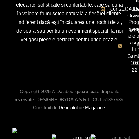
m
elegante, sofisticate și confortabile, care să pună
contact@dai
Po
în valoare frumusețea naturală a fiecărei cliente.
Confi
Favo
Indiferent dacă ești în căutarea unei rochii de zi,
Pro
com
Mag
T
de seară sau pentru un eveniment special, la noi
telef
vei găsi piesele perfecte pentru orice ocazie.
/ su
C
Lun
Samb
10:
22
Copyright 2025 © Daiaboutique.ro toate drepturile
rezervate. DESIGNEDBYDAIA S.R.L. CUI: 51357939.
Construit de
Depozitul de Magazine.