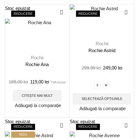
Stoc epuizat
REDUCERE
REDUCERE
Rochii
Rochie Astrid
Rochii
Rochie Ana
299,99
lei
249,00
lei
189,00
lei
119,00
lei
TVA inclus
S
M
CITEȘTE MAI MULT
SELECTEAZĂ OPȚIUNILE
Adăugați la comparație
Adăugați la comparație
Stoc epuizat
Stoc epuizat
REDUCERE
REDUCERE
NOU