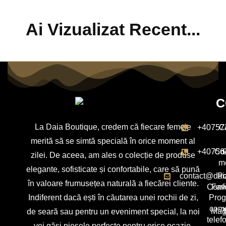
Ai Vizualizat Recent...
C
La Daia Boutique, credem că fiecare femeie
+40757
C
merită să se simtă specială în orice moment al
+40756
Con
zilei. De aceea, am ales o colecție de produse
m
elegante, sofisticate și confortabile, care să pună
contact@dai
Po
în valoare frumusețea naturală a fiecărei cliente.
Confi
Favo
Indiferent dacă ești în căutarea unei rochii de zi,
Pro
com
Mag
T
de seară sau pentru un eveniment special, la noi
telef
vei găsi piesele perfecte pentru orice ocazie.