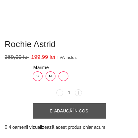
Rochie Astrid
369,00
lei
199,99
lei
TVA inclus
Marime
S
M
L
ADAUGĂ ÎN COȘ
4 oamenii vizualizează acest produs chiar acum