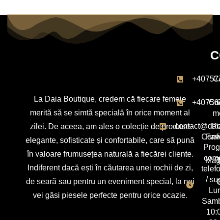
C
+40757
C
La Daia Boutique, credem că fiecare femeie
+40756
Con
merită să se simtă specială în orice moment al
m
contact@dai
Po
zilei. De aceea, am ales o colecție de produse
Confi
Favo
elegante, sofisticate și confortabile, care să pună
Pro
în valoare frumusețea naturală a fiecărei cliente.
com
Mag
T
Indiferent dacă ești în căutarea unei rochii de zi,
telef
/ su
de seară sau pentru un eveniment special, la noi
C
Lun
vei găsi piesele perfecte pentru orice ocazie.
Samb
10: