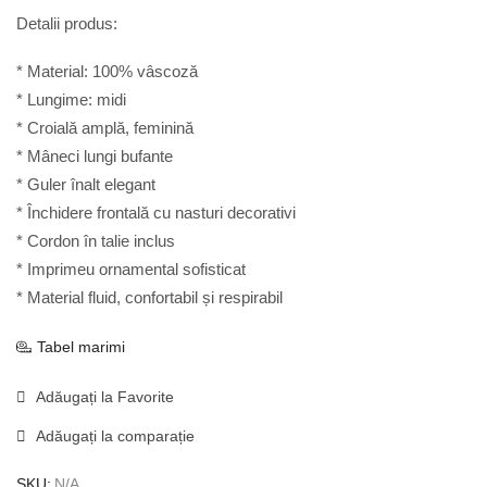
Detalii produs:
* Material: 100% vâscoză
* Lungime: midi
* Croială amplă, feminină
* Mâneci lungi bufante
* Guler înalt elegant
* Închidere frontală cu nasturi decorativi
* Cordon în talie inclus
* Imprimeu ornamental sofisticat
* Material fluid, confortabil și respirabil
Tabel marimi
Adăugați la Favorite
Adăugați la comparație
SKU:
N/A