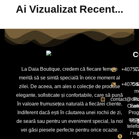
Ai Vizualizat Recent...
C
La Daia Boutique, credem că fiecare femeie
+40757
C
merită să se simtă specială în orice moment al
+40756
Con
zilei. De aceea, am ales o colecție de produse
m
elegante, sofisticate și confortabile, care să pună
contact@dai
Po
în valoare frumusețea naturală a fiecărei cliente.
Confi
Favo
Indiferent dacă ești în căutarea unei rochii de zi,
Pro
com
Mag
T
de seară sau pentru un eveniment special, la noi
telef
vei găsi piesele perfecte pentru orice ocazie.
/ su
C