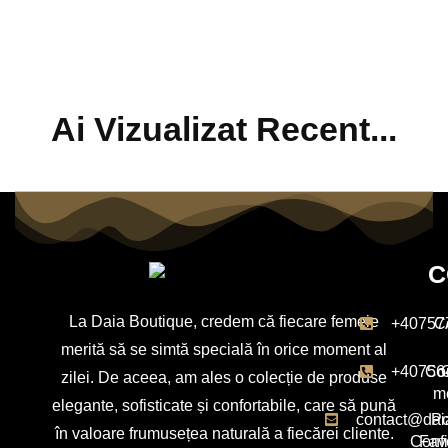
Ai Vizualizat Recent...
C
La Daia Boutique, credem că fiecare femeie
+40757
C
merită să se simtă specială în orice moment al
+40756
Con
zilei. De aceea, am ales o colecție de produse
m
elegante, sofisticate și confortabile, care să pună
contact@dai
Po
în valoare frumusețea naturală a fiecărei cliente.
Confi
Favo