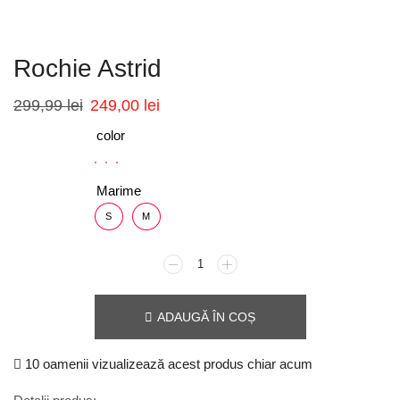
Rochie Astrid
299,99
lei
249,00
lei
color
Marime
S
M
ADAUGĂ ÎN COȘ
10 oamenii vizualizează acest produs chiar acum