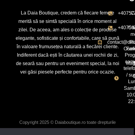
La Daia Boutique, credem că fiecare femeie
+40757
C
merită să se simtă specială în orice moment al
+40756
Con
zilei. De aceea, am ales o colecție de produse
m
elegante, sofisticate și confortabile, care să pună
contact@dai
Po
în valoare frumusețea naturală a fiecărei cliente.
Confi
Favo
Indiferent dacă ești în căutarea unei rochii de zi,
Pro
com
Mag
T
de seară sau pentru un eveniment special, la noi
telef
vei găsi piesele perfecte pentru orice ocazie.
/ su
C
Lun
Samb
10:
22
Copyright 2025 © Daiaboutique.ro toate drepturile
rezervate. DESIGNEDBYDAIA S.R.L. CUI: 51357939.