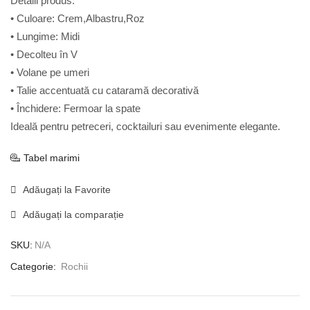
Detalii produs:
• Culoare: Crem,Albastru,Roz
• Lungime: Midi
• Decolteu în V
• Volane pe umeri
• Talie accentuată cu cataramă decorativă
• Închidere: Fermoar la spate
Ideală pentru petreceri, cocktailuri sau evenimente elegante.
Tabel marimi
Adăugați la Favorite
Adăugați la comparație
SKU:
N/A
Categorie:
Rochii