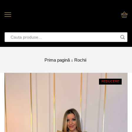
Prima pagină
Rochii
REDUCERE