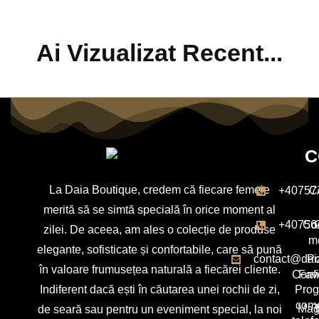
Ai Vizualizat Recent...
C
La Daia Boutique, credem că fiecare femeie
+40757
C
merită să se simtă specială în orice moment al
+40756
Con
zilei. De aceea, am ales o colecție de produse
m
elegante, sofisticate și confortabile, care să pună
contact@dai
Po
în valoare frumusețea naturală a fiecărei cliente.
Confi
Favo
Indiferent dacă ești în căutarea unei rochii de zi,
Pro
com
Mag
T
de seară sau pentru un eveniment special, la noi