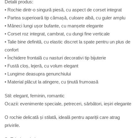
Detalii produs:
• Rochie dintr-o singură piesă, cu aspect de corset integrat
• Partea superioară tip cămașă, culoare albă, cu guler amplu
• Mâneci lungi ușor bufante, cu manșete elegante
• Corset roz integrat, cambrat, cu dungi fine verticale
• Talie bine definită, cu elastic discret la spate pentru un plus de
confort
• Închidere frontală cu nasturi decorativi tip bijuterie
• Fustă cloș, lejeră, cu volum elegant
• Lungime deasupra genunchiului
• Material plăcut la atingere, cu ținută frumoasă
Stil: elegant, feminin, romantic
Ocazii: evenimente speciale, petreceri, sărbători, ieșiri elegante
O rochie delicată și stilată, ideală pentru apariții care atrag
privirile.