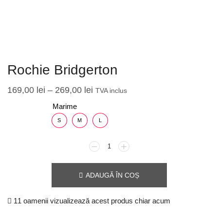
Rochie Bridgerton
169,00
lei
–
269,00
lei
TVA inclus
Marime
S
M
L
ADAUGĂ ÎN COȘ
11 oamenii vizualizează acest produs chiar acum